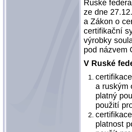
Ruské federa
ze dne 27.12.
a Zákon o cer
certifikační s
výrobky soul
pod názvem
V Ruské fede
certifikac
a ruským o
platný pou
použití p
certifikac
platnost p