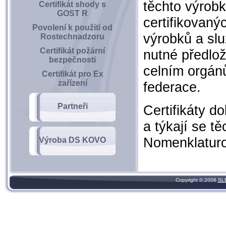
těchto výrobk
Certifikát shody s
GOST R
certifikovaný
Povolení k použití od
výrobků a slu
Rostechnadzoru
Certifikát požární
nutné předlož
bezpečnosti
celním orgán
Certifikát pro Ex
zařízení
federace.
Partneři
Certifikáty d
a týkají se t
Nomenklaturou
Výroba DS KOVO
Copyright © 2006
SL